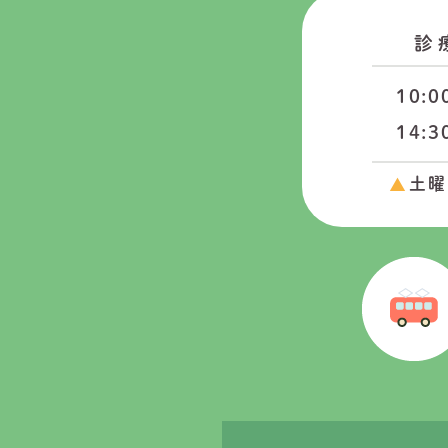
診
10:0
14:3
土曜は