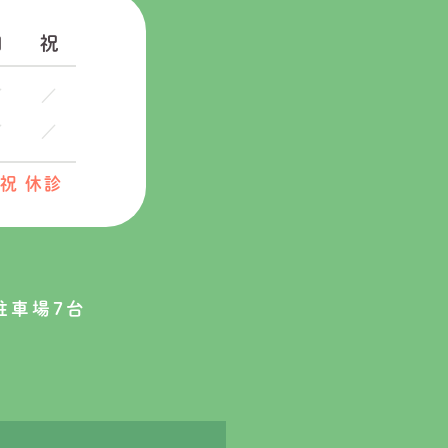
日
祝
祝 休診
駐車場7台